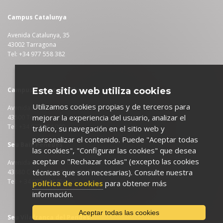
Campus Catalunya
Avenida Catalunya, 35
43002 Tarragona
Tel: +34 977 558 382
Este sitio web utiliza cookies
Campus Terres de l'Ebre
Utilizamos cookies propias y de terceros para
Avenida Remolins, 13-15
mejorar la experiencia del usuario, analizar el
43500 Tortosa
Tel: +34 977 464 000
tráfico, su navegación en el sitio web y
personalizar el contenido. Puede "Aceptar todas
Seu Baix Penedès
las cookies", "Configurar las cookies" que desea
aceptar o "Rechazar todas" (excepto las cookies
Avenida Palfuriana, 104
técnicas que son necesarias). Consulte nuestra
43880 Coma-ruga (El Vendrell)
Tel: + 34 977 684 950
política de cookies
para obtener más
información.
Aceptar todas las cookies
Seu Vilafranca del Pendès