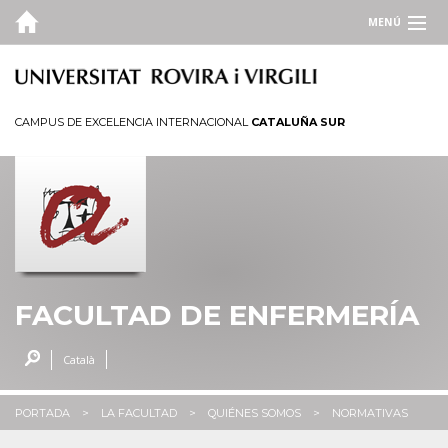
MENÚ
LA FACULTAD
Quiénes somos
CAMPUS DE EXCELENCIA INTERNACIONAL
CATALUÑA SUR
Campus y sedes
Servicios
Administración
ESTUDIOS
CALIDAD
FACULTAD DE ENFERMERÍA
PORTAL DE EMPLEO
Català
INFO. ACADÉMICA
PORTADA
LA FACULTAD
QUIÉNES SOMOS
NORMATIVAS
ENLACES DE INTERÉS