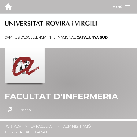
MENÚ
LA FACULTAT
Qui som
CAMPUS D'EXCEL·LÈNCIA INTERNACIONAL
CATALUNYA SUD
Campus i seus
Serveis
Administració
ESTUDIS
QUALITAT
FACULTAT D'INFERMERIA
PORTAL D'OCUPACIÓ
Español
INFO. ACADÈMICA
PORTADA
LA FACULTAT
ADMINISTRACIÓ
ENLLAÇOS D'INTERÈS
SUPORT AL DEGANAT