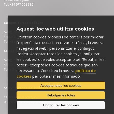
Tel: +34 977 558 382
Campus Terres de l'Ebre
Aquest lloc web utilitza cookies
Avinguda Remolins, 13-15
Utilitzem cookies pròpies i de tercers per millorar
43500 Tortosa
Tel: +34 977 464 000
l’experiència d’usuari, analitzar el trànsit, la vostra
navegació al web i personalitzar el contingut.
Seu Baix Penedès
Podeu “Acceptar totes les cookies”, “Configurar
les cookies” que voleu acceptar o bé “Rebutjar-les
Avinguda Palfuriana, 104
totes” (excepte les cookies tècniques que són
43880 Coma-ruga (El Vendrell)
Tel: + 34 977 684 950
necessàries). Consulteu la nostra
política de
cookies
per obtenir més informació.
Accepta totes les cookies
Seu Vilafranca del Penedès
Rebutjar-les totes
Carrer Amàlia Soler, 29
08720 Vilafranca del Penedès
Configurar les cookies