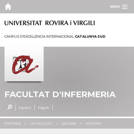
MENÚ
LA FACULTAT
Qui som
CAMPUS D'EXCEL·LÈNCIA INTERNACIONAL
CATALUNYA SUD
Campus i seus
Serveis
Administració
ESTUDIS
QUALITAT
FACULTAT D'INFERMERIA
PORTAL D'OCUPACIÓ
Español
English
INFO. ACADÈMICA
PORTADA
LA FACULTAT
QUI SOM
HISTÒRIA
ENLLAÇOS D'INTERÈS