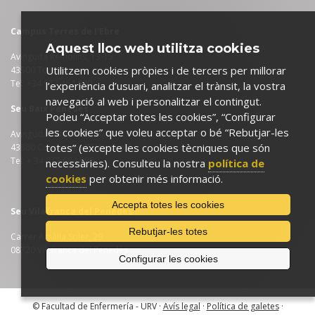
Campus Terres de l'Ebre
Aquest lloc web utilitza cookies
Avinguda Remolins, 13-15
Utilitzem cookies pròpies i de tercers per millorar
43500 Tortosa
Tel: +34 977 464 000
l’experiència d’usuari, analitzar el trànsit, la vostra
navegació al web i personalitzar el contingut.
Seu Baix Penedès
Podeu “Acceptar totes les cookies”, “Configurar
les cookies” que voleu acceptar o bé “Rebutjar-les
Avinguda Palfuriana, 104
totes” (excepte les cookies tècniques que són
43880 Coma-ruga (El Vendrell)
Tel: + 34 977 684 950
necessàries). Consulteu la nostra
política de
cookies
per obtenir més informació.
Accepta totes les cookies
Seu Vilafranca del Penedès
Rebutjar-les totes
Carrer Amàlia Soler, 29
08720 Vilafranca del Penedès
Configurar les cookies
© Facultad de Enfermería - URV ·
Avís legal
·
Política de galetes
·