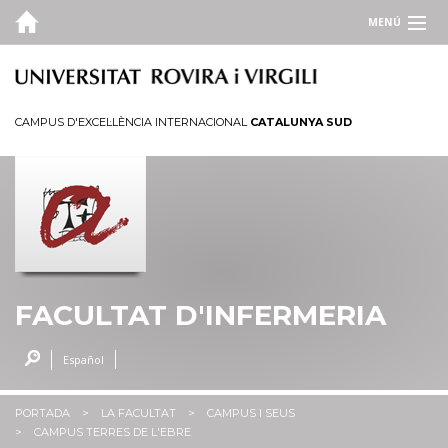
MENÚ
LA FACULTAT
Qui som
CAMPUS D'EXCEL·LÈNCIA INTERNACIONAL
CATALUNYA SUD
Campus i seus
Serveis
Administració
ESTUDIS
QUALITAT
FACULTAT D'INFERMERIA
PORTAL D'OCUPACIÓ
Español
INFO. ACADÈMICA
PORTADA
LA FACULTAT
CAMPUS I SEUS
ENLLAÇOS D'INTERÈS
CAMPUS TERRES DE L'EBRE