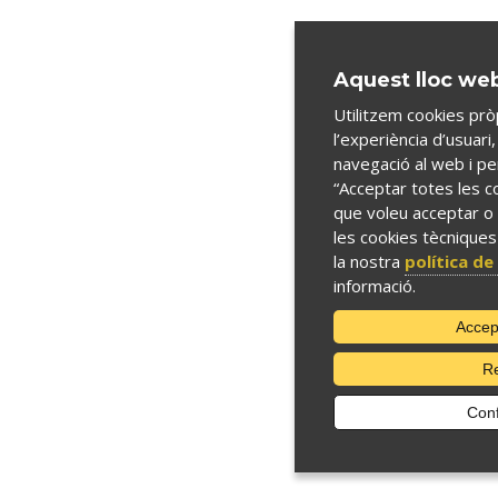
Aquest lloc web
Utilitzem cookies pròp
l’experiència d’usuari,
navegació al web i pe
“Acceptar totes les co
que voleu acceptar o
les cookies tècniques
la nostra
política de
informació.
Accep
Re
Conf