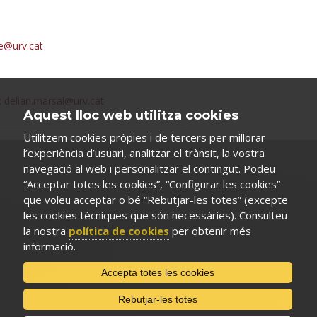
e@urv.cat
:
delian.marsal@urv.cat
Aquest lloc web utilitza cookies
Utilitzem cookies pròpies i de tercers per millorar
l’experiència d’usuari, analitzar el trànsit, la vostra
navegació al web i personalitzar el contingut. Podeu
“Acceptar totes les cookies”, “Configurar les cookies”
que voleu acceptar o bé “Rebutjar-les totes” (excepte
les cookies tècniques que són necessàries). Consulteu
la nostra
política de cookies
per obtenir més
informació.
Accepta totes les cookies
Rebutjar-les totes