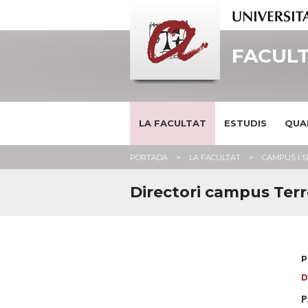
FACULT
LA FACULTAT
ESTUDIS
QUA
PORTADA
LA FACULTAT
CAMPUS I 
Directori campus Terr
P
D
P