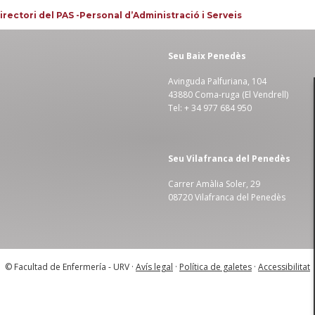
irectori del PAS -Personal d’Administració i Serveis
Seu Baix Penedès
Avinguda Palfuriana, 104
43880 Coma-ruga (El Vendrell)
Tel: + 34 977 684 950
Seu Vilafranca del Penedès
Carrer Amàlia Soler, 29
08720 Vilafranca del Penedès
© Facultad de Enfermería - URV ·
Avís legal
·
Política de galetes
·
Accessibilitat