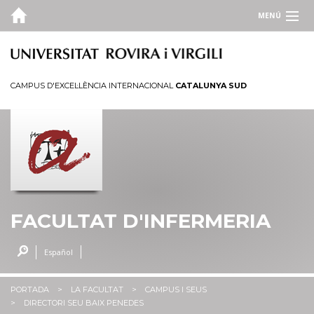
MENÚ
LA FACULTAT
Qui som
CAMPUS D'EXCEL·LÈNCIA INTERNACIONAL
CATALUNYA SUD
Campus i seus
Serveis
Administració
ESTUDIS
QUALITAT
FACULTAT D'INFERMERIA
PORTAL D'OCUPACIÓ
Español
INFO. ACADÈMICA
PORTADA
LA FACULTAT
CAMPUS I SEUS
ENLLAÇOS D'INTERÈS
DIRECTORI SEU BAIX PENEDES