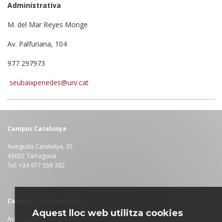
Administrativa
M. del Mar Reyes Monge
Av. Palfuriana, 104
977 297973
seubaixpenedes@urv.cat
Campus Catalunya
Avinguda Catalunya, 35
43002 Tarragona
Tel: +34 977 558 382
Campus Terres de l'Ebre
Aquest lloc web utilitza cookies
Avinguda Remolins, 13-15